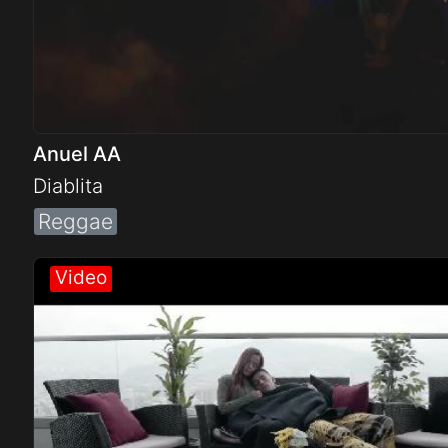
Anuel AA
Diablita
Reggae