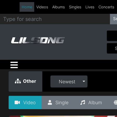
Home
Videos
Albums
Singles
Lives
Concerts
S
Metal
Hip
Hop
R&B
Pop
Other
Newest
Rock
Video
Single
Album
Country